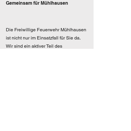
Gemeinsam für Mühlhausen
Die Freiwillige Feuerwehr Mühlhausen
ist nicht nur im Einsatzfall für Sie da.
Wir sind ein aktiver Teil des
Gemeindelebens und engagieren uns
bei Festen, Veranstaltungen und
sozialen Projekten. Dabei schätzen wir
die enge Zusammenarbeit mit der
Gemeinde und den Bürgerinnen und
Bürgern.
Ihre Freiwillige Feuerwehr
Mühlhausen – Für Ihre Sicherheit.
Immer einsatzbereit.